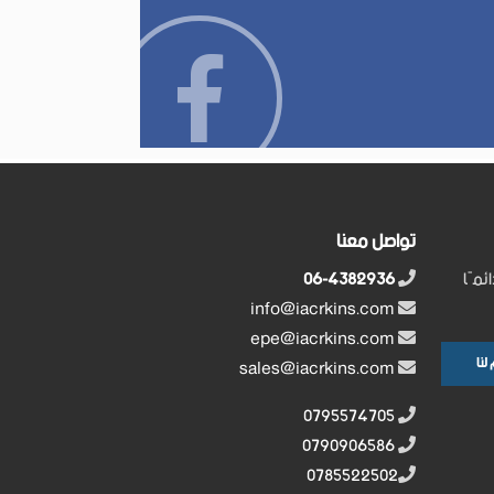
تواصل معنا
ئمًا
06-4382936
info@iacrkins.com
epe@iacrkins.com
sales@iacrkins.com
0795574705
0790906586
0785522502