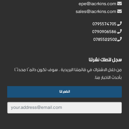
epe@iacrkins.com
sales@iacrkins.com
0795574705
0790906586
0785522502
سجل لتصلك نشرتنا
من خلال الاشتراك في قائمتنا البريدية ، سوف تكون دائمًا محدثًا
بأحدث الأخبار منا.